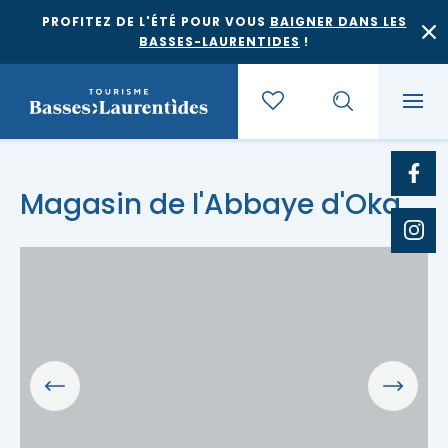
PROFITEZ DE L'ÉTÉ POUR VOUS
BAIGNER DANS LES
BASSES-LAURENTIDES
!
Quoi faire
Magasin de l'Abbaye d'Oka
Où dormir
Agrotourisme et saveurs régionales
Où manger
Bases de plein air
Festivals et événements
Escapades
Érablières
Location de gîte
Culture et patrimoine