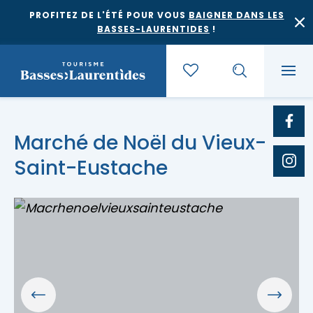
PROFITEZ DE L'ÉTÉ POUR VOUS
BAIGNER DANS LES
BASSES-LAURENTIDES
!
Quoi faire
Marché de Noël du Vieux-
Saint-Eustache
Où dormir
Agrotourisme et saveurs régionales
Où manger
Bases de plein air
Festivals et événements
Escapades
Érablières
Location de gîte
Culture et patrimoine