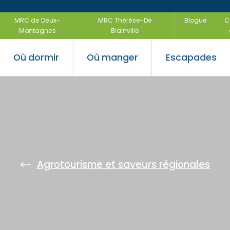
MRC de Deux-
MRC Thérèse-De
Blogue
C
Montagnes
Blainville
Où dormir
Où manger
Escapades
 saveurs
ir
uvertes
Festivals e
Escapades
régionales
air
Escapades f
Agrotourisme et saveurs régionales
-être