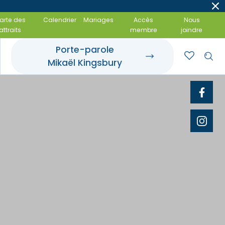
arte des
Calendrier
Mariages
Accès
Nous
attraits
membre
joindre
Porte-parole
Mikaël Kingsbury
t événements
 gourmandes
amiliales