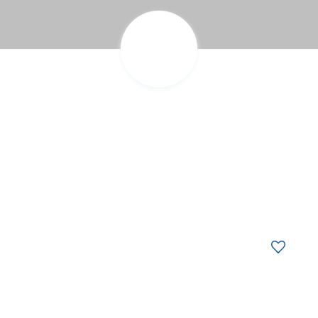
z des idées d’escapades!
Trouvez des esca
z des idées d’escapades!
Trouvez des esca