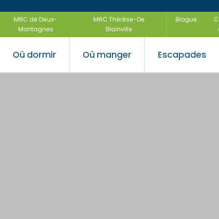
MRC de Deux-
MRC Thérèse-De
Blogue
C
Montagnes
Blainville
Où dormir
Où manger
Escapades
 saveurs
ir
uvertes
Festivals e
Escapades
régionales
air
Escapades f
-être