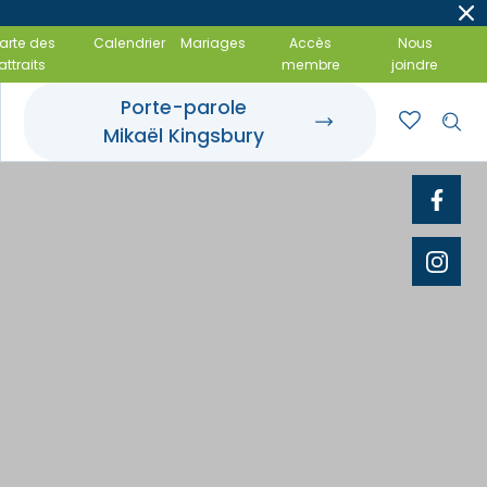
arte des
Calendrier
Mariages
Accès
Nous
attraits
membre
joindre
Porte-parole
Mikaël Kingsbury
t événements
 gourmandes
amiliales