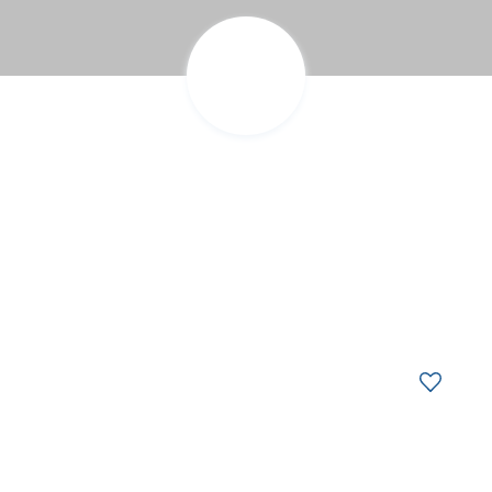
z des idées d’escapades!
Trouvez des esca
z des idées d’escapades!
Trouvez des esca