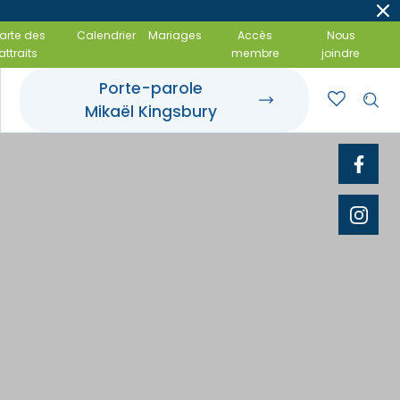
arte des
Calendrier
Mariages
Accès
Nous
attraits
membre
joindre
Porte-parole
Mikaël Kingsbury
t événements
 gourmandes
amiliales