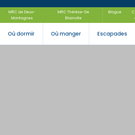
MRC de Deux-
MRC Thérèse-De
Blogue
C
Montagnes
Blainville
Où dormir
Où manger
Escapades
 saveurs
ir
uvertes
Festivals e
Escapades
régionales
air
Escapades f
-être