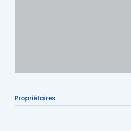
Déniche
Porte-parole Mikaël Kingsbury
Escapades découvertes
Escapades gourmandes
MRC d'Argenteuil
MRC de Deux-Montagnes
Escapades plein air
MRC Thérèse-De Blainville
Escapades familiales
Blogue
Escapades bien-être
Propriétaires
Carte des attraits
Calendrier
Déniche
Mariages