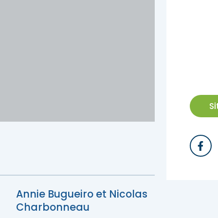
z des idées d’escapades!
Trouvez des esca
S
Annie Bugueiro et Nicolas
z des idées d’escapades!
Trouvez des esca
Charbonneau