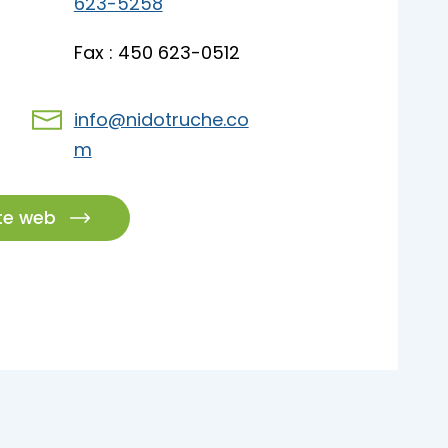
623-5258
pades
Fax : 450 623-0512
info@nidotruche.co
m
ite web
pades