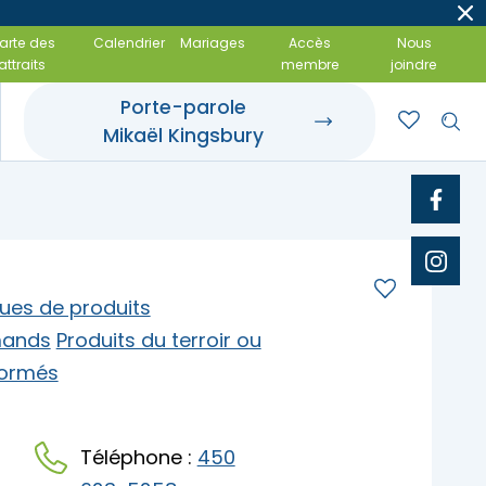
arte des
Calendrier
Mariages
Accès
Nous
attraits
membre
joindre
Porte-parole
Mikaël Kingsbury
t événements
 gourmandes
amiliales
ues de produits
ands
Produits du terroir ou
formés
Téléphone :
450