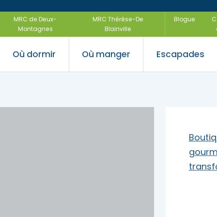
MRC de Deux-
MRC Thérèse-De
Blogue
C
Montagnes
Blainville
Où dormir
Où manger
Escapades
 saveurs
ir
uvertes
Festivals e
Escapades
régionales
air
Escapades f
Boutiq
gourm
trans
-être