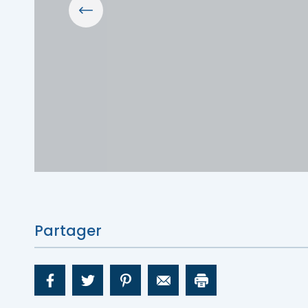
Déniche
Porte-parole Mikaël Kingsbury
Escapades découvertes
Escapades gourmandes
MRC d'Argenteuil
MRC de Deux-Montagnes
Escapades plein air
MRC Thérèse-De Blainville
Escapades familiales
Blogue
Escapades bien-être
Partager
Carte des attraits
Calendrier
Déniche
Mariages