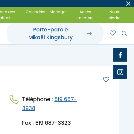
arte des
Calendrier
Mariages
Accès
Nous
attraits
membre
joindre
Porte-parole
Mikaël Kingsbury
t événements
 gourmandes
amiliales
Téléphone :
819 687-
3938
Fax : 819 687-3323