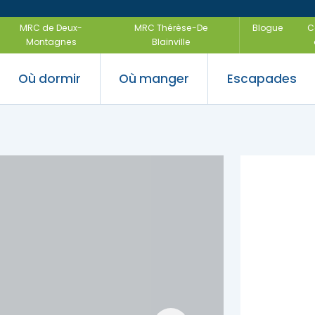
MRC de Deux-
MRC Thérèse-De
Blogue
C
Montagnes
Blainville
Où dormir
Où manger
Escapades
 saveurs
ir
uvertes
Festivals e
Escapades
régionales
air
Escapades f
-être