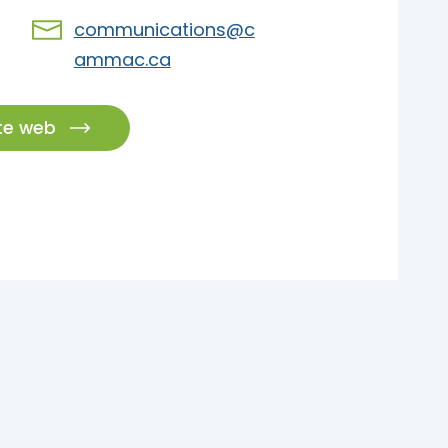
pades
communications@c
ammac.ca
ite web
pades