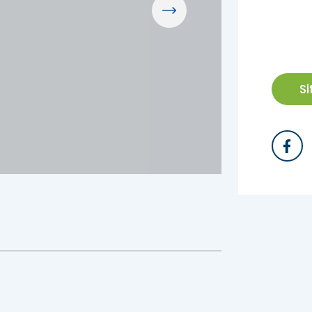
z des idées d’escapades!
Trouvez des esca
S
z des idées d’escapades!
Trouvez des esca