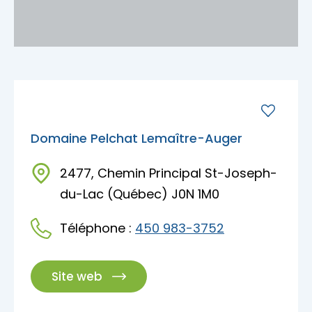
Escapades gourmandes
MRC d'Argenteuil
MRC de Deux-Montagnes
Escapades plein air
MRC Thérèse-De Blainville
Domaine Pelchat Lemaître-Auger
Escapades familiales
2477, Chemin Principal St-Joseph-
Blogue
du-Lac (Québec) J0N 1M0
Escapades bien-être
Carte des attraits
Téléphone :
450 983-3752
Calendrier
Trouvez des escapades
Mariages
Site web
Accès membre