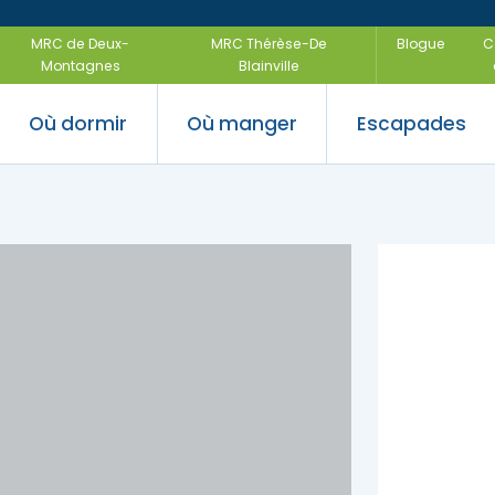
MRC de Deux-
MRC Thérèse-De
Blogue
C
Montagnes
Blainville
Où dormir
Où manger
Escapades
 saveurs
ir
uvertes
Festivals e
Escapades
régionales
air
Escapades f
-être