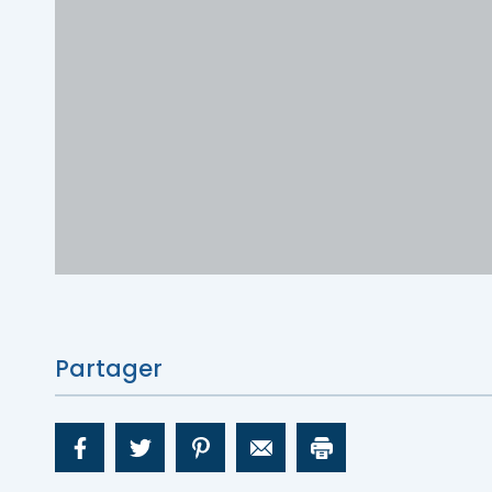
Déniche
Porte-parole Mikaël Kingsbury
Escapades découvertes
Escapades gourmandes
MRC d'Argenteuil
MRC de Deux-Montagnes
Escapades plein air
MRC Thérèse-De Blainville
Escapades familiales
Blogue
Escapades bien-être
Partager
Carte des attraits
Calendrier
Déniche
Mariages