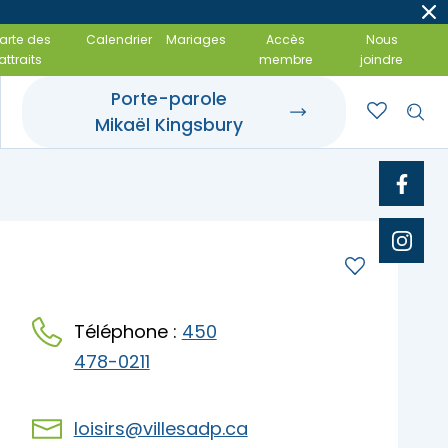
arte des
Calendrier
Mariages
Accès
Nous
attraits
membre
joindre
Porte-parole
Mikaël Kingsbury
t événements
 gourmandes
amiliales
Téléphone :
450
478-0211
loisirs@villesadp.ca