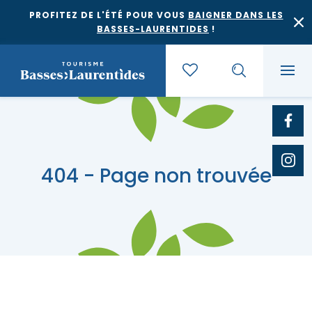
PROFITEZ DE L'ÉTÉ POUR VOUS
BAIGNER DANS LES
BASSES-LAURENTIDES
!
Quoi faire
404 - Page non trouvée
Où dormir
Agrotourisme et saveurs régionales
Où manger
Bases de plein air
Festivals et événements
Escapades
Érablières
Location de gîte
Culture et patrimoine