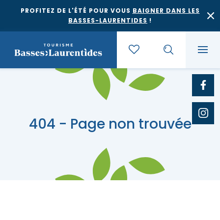
PROFITEZ DE L'ÉTÉ POUR VOUS
BAIGNER DANS LES
BASSES-LAURENTIDES
!
Quoi faire
404 - Page non trouvée
Où dormir
Agrotourisme et saveurs régionales
Où manger
Bases de plein air
Festivals et événements
Escapades
Érablières
Location de gîte
Culture et patrimoine