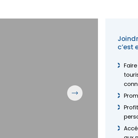
Joind
c’est 
Faire
touri
conn
Prom
Profi
pers
Accé
aux 