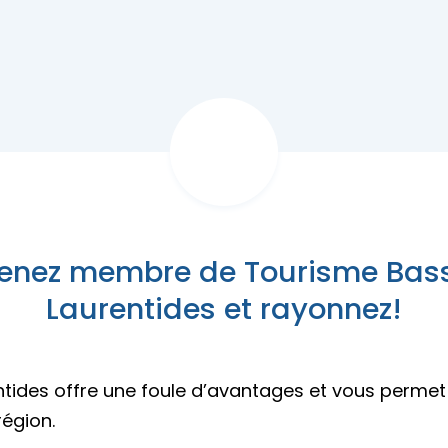
z des idées d’escapades!
Trouvez des esca
es champêtres
s insolites
caux
ur emporter
és familiales
eption
enez membre de Tourisme Bas
Laurentides et rayonnez!
des offre une foule d’avantages et vous permet 
égion.
z des idées d’escapades!
Trouvez des esca