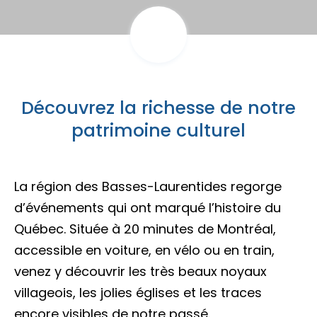
Porte-parole Mikaël Kingsbury
Tables du terroir et tables
Escapades découvertes
Campings et hébergements insolites
champêtres
Magasinage et achats locaux
Escapades gourmandes
Pique-nique et repas pour emporter
Hôtels et motels
Nature, plein air et activités familiales
MRC d'Argenteuil
Découvrez la richesse de notre
MRC de Deux-Montagnes
Escapades plein air
patrimoine culturel
Traiteurs et salles de réception
Location de chalet
MRC Thérèse-De Blainville
Escapades familiales
Restaurants
La région des Basses-Laurentides regorge
d’événements qui ont marqué l’histoire du
Blogue
Escapades bien-être
Québec. Située à 20 minutes de Montréal,
Carte des attraits
accessible en voiture, en vélo ou en train,
Calendrier
venez y découvrir les très beaux noyaux
Trouvez des escapades
villageois, les jolies églises et les traces
Mariages
encore visibles de notre passé.