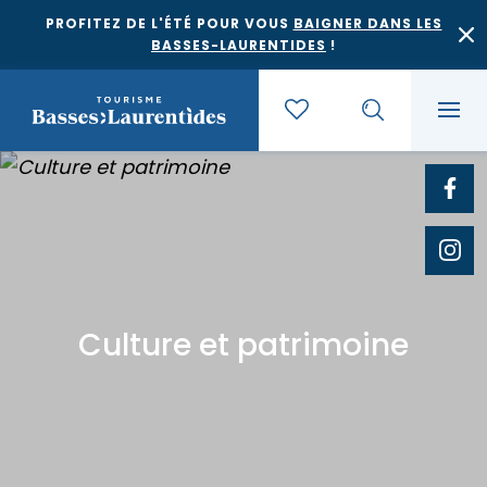
PROFITEZ DE L'ÉTÉ POUR VOUS
BAIGNER DANS LES
BASSES-LAURENTIDES
!
Quoi faire
Où dormir
Agrotourisme et saveurs régionales
Culture et patrimoine
Où manger
Bases de plein air
Festivals et événements
Escapades
Érablières
Location de gîte
Culture et patrimoine