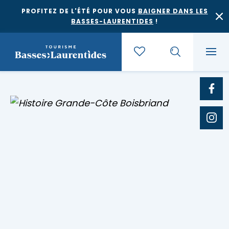
PROFITEZ DE L'ÉTÉ POUR VOUS
BAIGNER DANS LES
BASSES-LAURENTIDES
!
Quoi faire
Où dormir
Agrotourisme et saveurs régionales
Où manger
Bases de plein air
Festivals et événements
Escapades
Érablières
Location de gîte
Culture et patrimoine