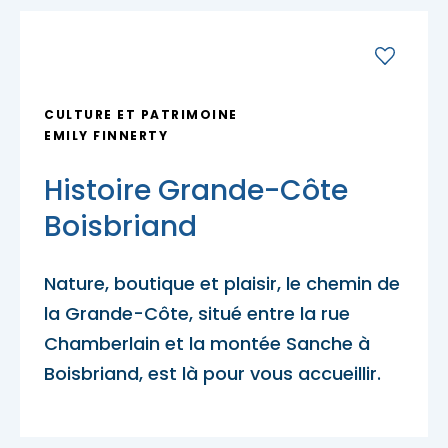
Porte-parole Mikaël Kingsbury
Tables du terroir et tables
Escapades découvertes
Campings et hébergements insolites
champêtres
Magasinage et achats locaux
Escapades gourmandes
Pique-nique et repas pour emporter
Hôtels et motels
Nature, plein air et activités familiales
CULTURE ET PATRIMOINE
MRC d'Argenteuil
EMILY FINNERTY
MRC de Deux-Montagnes
Escapades plein air
Traiteurs et salles de réception
Histoire Grande-Côte
Location de chalet
MRC Thérèse-De Blainville
Boisbriand
Escapades familiales
Restaurants
Nature, boutique et plaisir, le chemin de
Blogue
la Grande-Côte, situé entre la rue
Escapades bien-être
Carte des attraits
Chamberlain et la montée Sanche à
Boisbriand, est là pour vous accueillir.
Calendrier
Trouvez des escapades
Mariages