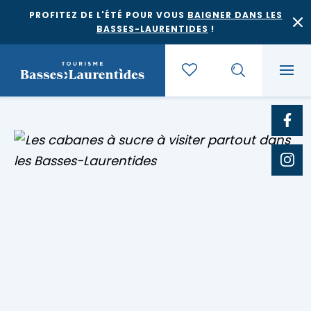
PROFITEZ DE L'ÉTÉ POUR VOUS
BAIGNER DANS LES
BASSES-LAURENTIDES
!
Quoi faire
Où dormir
Agrotourisme et saveurs régionales
Où manger
Bases de plein air
Festivals et événements
Escapades
Érablières
Location de gîte
Culture et patrimoine