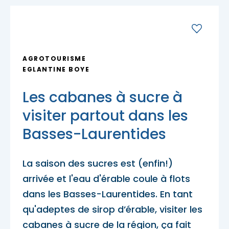
Porte-parole Mikaël Kingsbury
Tables du terroir et tables
Escapades découvertes
Campings et hébergements insolites
champêtres
Magasinage et achats locaux
Escapades gourmandes
Pique-nique et repas pour emporter
Hôtels et motels
Nature, plein air et activités familiales
AGROTOURISME
MRC d'Argenteuil
EGLANTINE BOYE
MRC de Deux-Montagnes
Escapades plein air
Traiteurs et salles de réception
Les cabanes à sucre à
Location de chalet
MRC Thérèse-De Blainville
visiter partout dans les
Escapades familiales
Restaurants
Basses-Laurentides
Blogue
La saison des sucres est (enfin!)
Escapades bien-être
Carte des attraits
arrivée et l'eau d'érable coule à flots
dans les Basses-Laurentides. En tant
Calendrier
Trouvez des escapades
qu'adeptes de sirop d’érable, visiter les
Mariages
cabanes à sucre de la région, ça fait