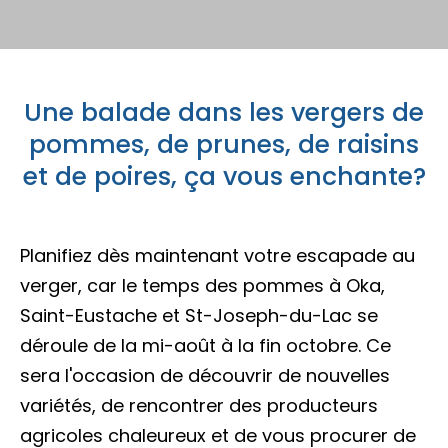
Porte-parole Mikaël Kingsbury
Tables du terroir et tables
Escapades découvertes
Campings et hébergements insolites
champêtres
Magasinage et achats locaux
Escapades gourmandes
Pique-nique et repas pour emporter
Une balade dans les vergers de
Hôtels et motels
Nature, plein air et activités familiales
MRC d'Argenteuil
pommes, de prunes, de raisins
MRC de Deux-Montagnes
Escapades plein air
et de poires, ça vous enchante?
Traiteurs et salles de réception
Location de chalet
MRC Thérèse-De Blainville
Escapades familiales
Restaurants
Planifiez dès maintenant votre escapade au
verger, car le temps des pommes à Oka,
Blogue
Saint-Eustache et St-Joseph-du-Lac se
Escapades bien-être
Carte des attraits
déroule de la mi-août à la fin octobre. Ce
sera l'occasion de découvrir de nouvelles
Calendrier
Trouvez des escapades
variétés, de rencontrer des producteurs
Mariages
agricoles chaleureux et de vous procurer de