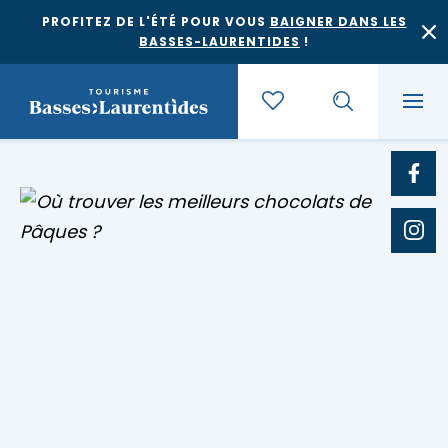
PROFITEZ DE L'ÉTÉ POUR VOUS
BAIGNER DANS LES
BASSES-LAURENTIDES
!
Quoi faire
Où dormir
Agrotourisme et saveurs régionales
Où manger
Bases de plein air
Festivals et événements
Escapades
Érablières
Location de gîte
Culture et patrimoine