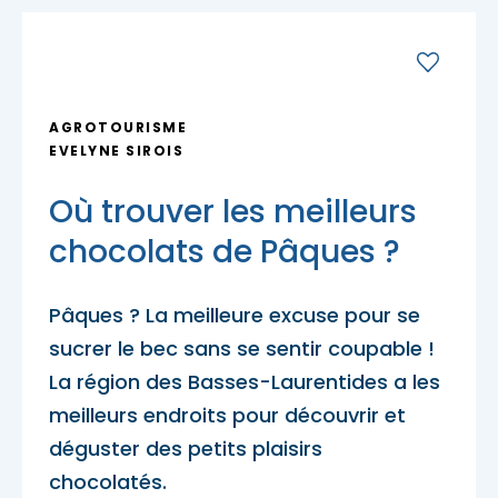
Porte-parole Mikaël Kingsbury
Tables du terroir et tables
Escapades découvertes
Campings et hébergements insolites
champêtres
Magasinage et achats locaux
Escapades gourmandes
Pique-nique et repas pour emporter
Hôtels et motels
Nature, plein air et activités familiales
AGROTOURISME
MRC d'Argenteuil
EVELYNE SIROIS
MRC de Deux-Montagnes
Escapades plein air
Traiteurs et salles de réception
Où trouver les meilleurs
Location de chalet
MRC Thérèse-De Blainville
chocolats de Pâques ?
Escapades familiales
Restaurants
Pâques ? La meilleure excuse pour se
Blogue
sucrer le bec sans se sentir coupable !
Escapades bien-être
Carte des attraits
La région des Basses-Laurentides a les
meilleurs endroits pour découvrir et
Calendrier
déguster des petits plaisirs
Trouvez des escapades
Mariages
chocolatés.