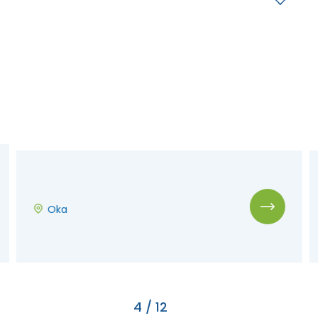
Parc National d’Oka
(Sepaq)
Oka
Après-midi
-
St-Joseph-du-Lac
Oka
4
/
12