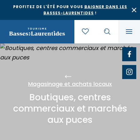
PROFITEZ DE L'ÉTÉ POUR VOUS
BAIGNER DANS LES
BASSES-LAURENTIDES
!
Quoi faire
Où dormir
Agrotourisme et saveurs régionales
Magasinage et achats locaux
Boutiques, centres
Où manger
Bases de plein air
commerciaux et marchés
Festivals et événements
aux puces
Escapades
Érablières
Location de gîte
Culture et patrimoine