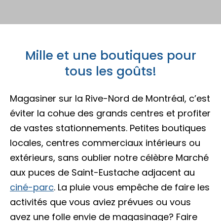
Porte-parole Mikaël Kingsbury
Tables du terroir et tables
Escapades découvertes
Campings et hébergements insolites
champêtres
Magasinage et achats locaux
Escapades gourmandes
Pique-nique et repas pour emporter
Mille et une boutiques pour
Hôtels et motels
Nature, plein air et activités familiales
MRC d'Argenteuil
tous les goûts!
MRC de Deux-Montagnes
Escapades plein air
Traiteurs et salles de réception
Location de chalet
Magasiner sur la Rive-Nord de Montréal, c’est
MRC Thérèse-De Blainville
éviter la cohue des grands centres et profiter
Escapades familiales
Restaurants
de vastes stationnements. Petites boutiques
locales, centres commerciaux intérieurs ou
Blogue
extérieurs, sans oublier notre célèbre Marché
Escapades bien-être
Carte des attraits
aux puces de Saint-Eustache adjacent au
ciné-parc
. La pluie vous empêche de faire les
Calendrier
Trouvez des escapades
activités que vous aviez prévues ou vous
Mariages
avez une folle envie de magasinage? Faire