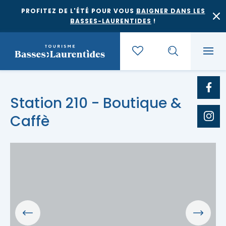
PROFITEZ DE L'ÉTÉ POUR VOUS
BAIGNER DANS LES
BASSES-LAURENTIDES
!
Quoi faire
Station 210 - Boutique &
Caffè
Où dormir
Agrotourisme et saveurs régionales
Où manger
Bases de plein air
Festivals et événements
Escapades
Érablières
Location de gîte
Culture et patrimoine