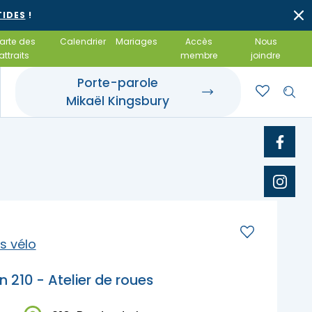
TIDES
!
arte des
Calendrier
Mariages
Accès
Nous
attraits
membre
joindre
Porte-parole
Mikaël Kingsbury
rroir et tables
t événements
 gîte
 gourmandes
otels
amiliales
 et achats locaux
 salles de réception
ts vélo
n 210 - Atelier de roues