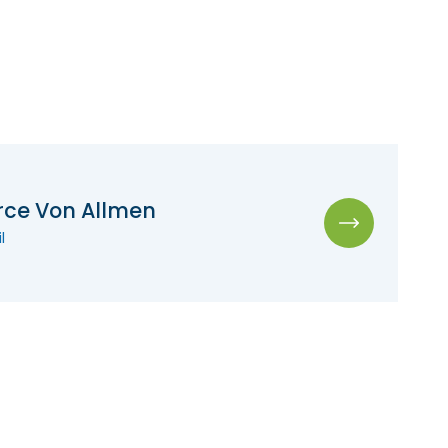
rce Von Allmen
l