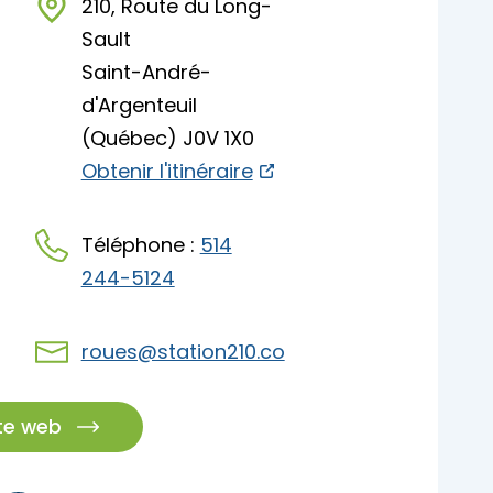
210, Route du Long-
pades
Sault
Saint-André-
d'Argenteuil
(Québec) J0V 1X0
Obtenir l'itinéraire
Téléphone :
514
244-5124
roues@station210.co
ite web
pades