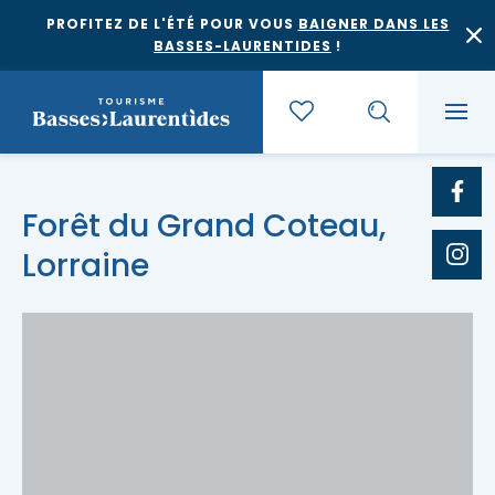
PROFITEZ DE L'ÉTÉ POUR VOUS
BAIGNER DANS LES
BASSES-LAURENTIDES
!
Quoi faire
Forêt du Grand Coteau,
Lorraine
Où dormir
Agrotourisme et saveurs régionales
Où manger
Bases de plein air
Festivals et événements
Escapades
Érablières
Location de gîte
Culture et patrimoine