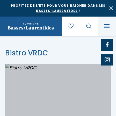
PROFITEZ DE L'ÉTÉ POUR VOUS
BAIGNER DANS LES
BASSES-LAURENTIDES
!
Quoi faire
Bistro VRDC
Où dormir
Agrotourisme et saveurs régionales
Où manger
Bases de plein air
Festivals et événements
Escapades
Érablières
Location de gîte
Culture et patrimoine