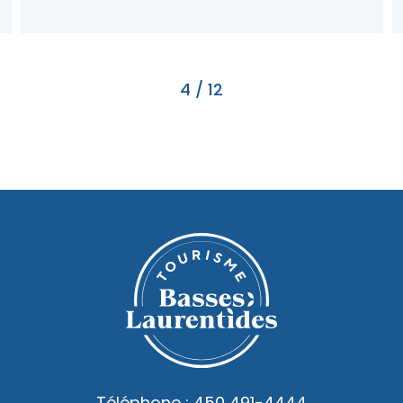
4
/
12
Téléphone :
450 491-4444