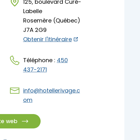
125, boulevard Curé-
pades
Labelle
Rosemère (Québec)
J7A 2G9
Obtenir l'itinéraire
Téléphone :
450
437-2171
info@hotellerivage.c
om
ite web
pades