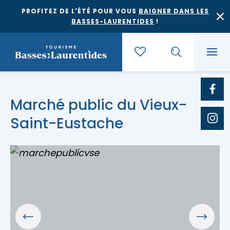
PROFITEZ DE L'ÉTÉ POUR VOUS
BAIGNER DANS LES
BASSES-LAURENTIDES
!
Quoi faire
Marché public du Vieux-
Saint-Eustache
Où dormir
Agrotourisme et saveurs régionales
Où manger
Bases de plein air
Festivals et événements
Escapades
Érablières
Location de gîte
Culture et patrimoine