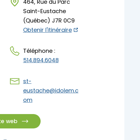
464, Rue du Parc
pades
Saint-Eustache
(Québec) J7R 0C9
Obtenir l'itinéraire
Téléphone :
514.894.6048
st-
eustache@idolem.c
om
ite web
pades