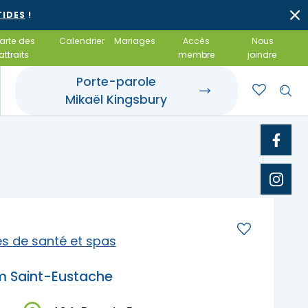
TIDES
!
arte des
Calendrier
Mariages
Accès
Nous
attraits
membre
joindre
Porte-parole
Mikaël Kingsbury
rroir et tables
t événements
 gîte
 gourmandes
otels
amiliales
 et achats locaux
 salles de réception
s de santé et spas
m Saint-Eustache