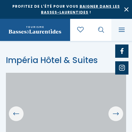
PROFITEZ DE L'ÉTÉ POUR VOUS
BAIGNER DANS LES
BASSES-LAURENTIDES
!
Quoi faire
Impéria Hôtel & Suites
Où dormir
Agrotourisme et saveurs régionales
Où manger
Bases de plein air
Festivals et événements
Escapades
Érablières
Location de gîte
Culture et patrimoine