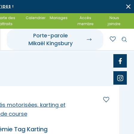
TIDES
!
arte des
Calendrier
Mariages
Accès
Nous
attraits
membre
joindre
Porte-parole
Mikaël Kingsbury
rroir et tables
t événements
 gîte
 gourmandes
otels
amiliales
 et achats locaux
 salles de réception
tés motorisées, karting et
 de course
mie Tag Karting