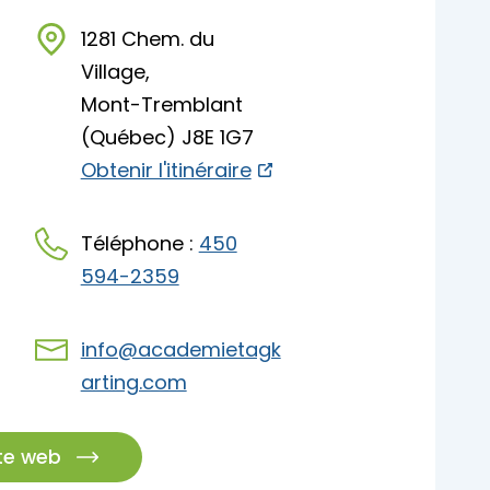
pades
1281 Chem. du
Village,
Mont-Tremblant
(Québec) J8E 1G7
Obtenir l'itinéraire
Téléphone :
450
594-2359
pades
info@academietagk
arting.com
ite web