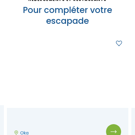
Pour compléter votre
escapade
Saint-Eustache
Après-midi
-
St-André-d'Argenteuil
Oka