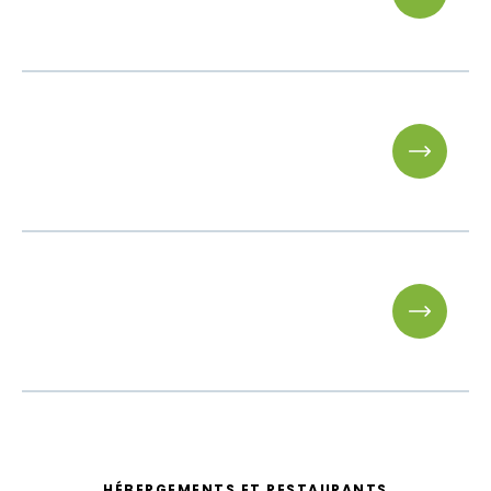
Matinée
-
Matinée
-
Après-midi
-
HÉBERGEMENTS ET RESTAURANTS