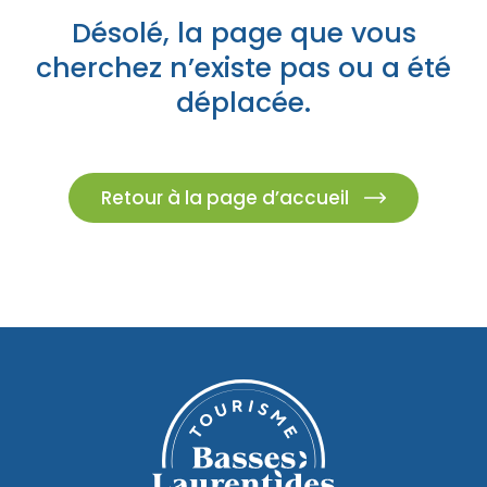
Porte-parole Mikaël Kingsbury
Tables du terroir et tables
Escapades découvertes
Désolé, la page que vous
Campings et hébergements insolites
champêtres
Magasinage et achats locaux
cherchez n’existe pas ou a été
déplacée.
Escapades gourmandes
Pique-nique et repas pour emporter
Hôtels et motels
Nature, plein air et activités familiales
MRC d'Argenteuil
MRC de Deux-Montagnes
Escapades plein air
Traiteurs et salles de réception
Retour à la page d’accueil
Location de chalet
MRC Thérèse-De Blainville
Escapades familiales
Restaurants
Blogue
Escapades bien-être
Carte des attraits
Calendrier
Trouvez des escapades
Mariages