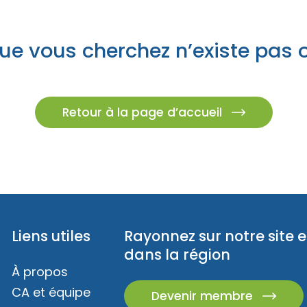
z des idées d’escapades!
Trouvez des esca
es champêtres
s insolites
ue vous cherchez n’existe pas 
caux
ur emporter
és familiales
Retour à la page d’accueil
eption
Liens utiles
Rayonnez sur notre site e
dans la région
À propos
CA et équipe
Devenir membre
z des idées d’escapades!
Trouvez des esca