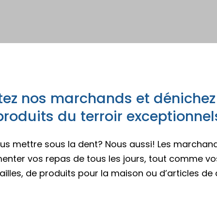
z des idées d’escapades!
Trouvez des esca
es champêtres
s insolites
caux
ur emporter
és familiales
itez nos marchands et dénichez
eption
produits du terroir exceptionnel
 vous mettre sous la dent? Nous aussi! Les marcha
enter vos repas de tous les jours, tout comme vo
ailles, de produits pour la maison ou d’articles d
z des idées d’escapades!
Trouvez des esca