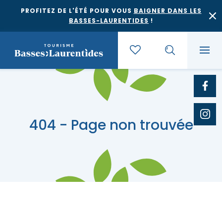
PROFITEZ DE L'ÉTÉ POUR VOUS
BAIGNER DANS LES
BASSES-LAURENTIDES
!
Quoi faire
404 - Page non trouvée
Où dormir
Agrotourisme et saveurs régionales
Où manger
Bases de plein air
Festivals et événements
Escapades
Érablières
Location de gîte
Culture et patrimoine