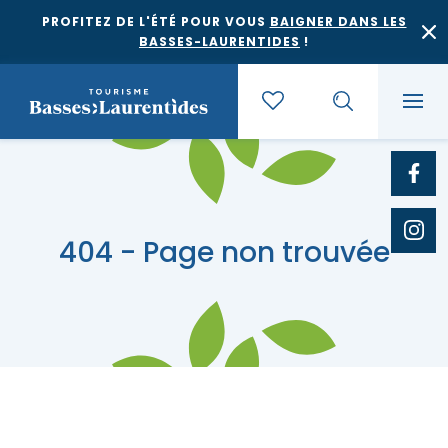
PROFITEZ DE L'ÉTÉ POUR VOUS
BAIGNER DANS LES
BASSES-LAURENTIDES
!
Quoi faire
404 - Page non trouvée
Où dormir
Agrotourisme et saveurs régionales
Où manger
Bases de plein air
Festivals et événements
Escapades
Érablières
Location de gîte
Culture et patrimoine