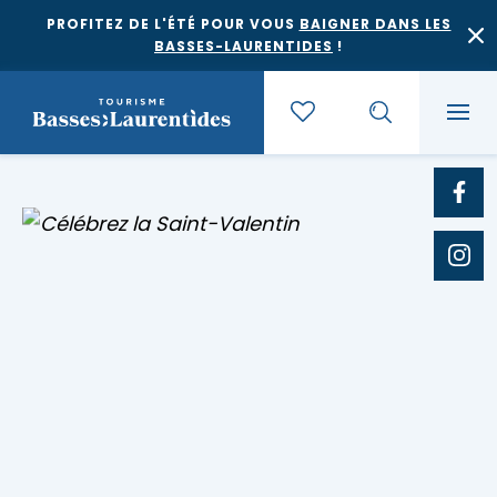
PROFITEZ DE L'ÉTÉ POUR VOUS
BAIGNER DANS LES
BASSES-LAURENTIDES
!
Quoi faire
Où dormir
Agrotourisme et saveurs régionales
Où manger
Bases de plein air
Festivals et événements
Escapades
Érablières
Location de gîte
Culture et patrimoine