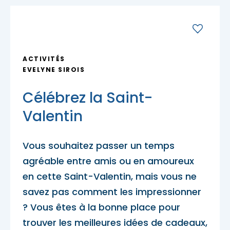
Porte-parole Mikaël Kingsbury
Tables du terroir et tables
Escapades découvertes
Campings et hébergements insolites
champêtres
Magasinage et achats locaux
Escapades gourmandes
Pique-nique et repas pour emporter
Hôtels et motels
Nature, plein air et activités familiales
ACTIVITÉS
MRC d'Argenteuil
EVELYNE SIROIS
MRC de Deux-Montagnes
Escapades plein air
Traiteurs et salles de réception
Célébrez la Saint-
Location de chalet
MRC Thérèse-De Blainville
Valentin
Escapades familiales
Restaurants
Vous souhaitez passer un temps
Blogue
agréable entre amis ou en amoureux
Escapades bien-être
Carte des attraits
en cette Saint-Valentin, mais vous ne
savez pas comment les impressionner
Calendrier
? Vous êtes à la bonne place pour
Trouvez des escapades
Mariages
trouver les meilleures idées de cadeaux,