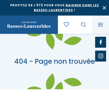
PROFITEZ DE L'ÉTÉ POUR VOUS
BAIGNER DANS LES
BASSES-LAURENTIDES
!
Quoi faire
404 - Page non trouvée
Où dormir
Agrotourisme et saveurs régionales
Où manger
Bases de plein air
Festivals et événements
Escapades
Érablières
Location de gîte
Culture et patrimoine