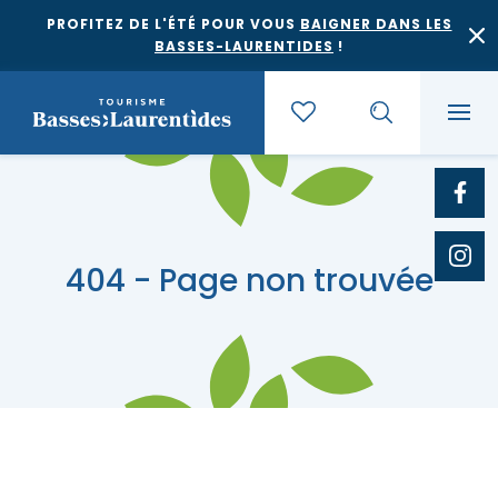
PROFITEZ DE L'ÉTÉ POUR VOUS
BAIGNER DANS LES
BASSES-LAURENTIDES
!
Quoi faire
404 - Page non trouvée
Où dormir
Agrotourisme et saveurs régionales
Où manger
Bases de plein air
Festivals et événements
Escapades
Érablières
Location de gîte
Culture et patrimoine