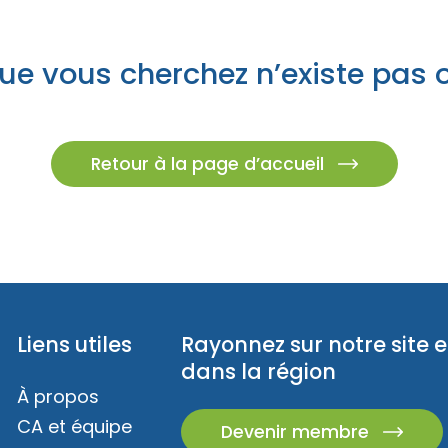
z des idées d’escapades!
Trouvez des esca
es champêtres
s insolites
ue vous cherchez n’existe pas 
caux
ur emporter
és familiales
Retour à la page d’accueil
eption
Liens utiles
Rayonnez sur notre site e
dans la région
À propos
CA et équipe
Devenir membre
z des idées d’escapades!
Trouvez des esca