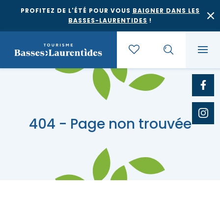
PROFITEZ DE L'ÉTÉ POUR VOUS
BAIGNER DANS LES
BASSES-LAURENTIDES
!
Quoi faire
404 - Page non trouvée
Où dormir
Agrotourisme et saveurs régionales
Où manger
Bases de plein air
Festivals et événements
Escapades
Érablières
Location de gîte
Culture et patrimoine