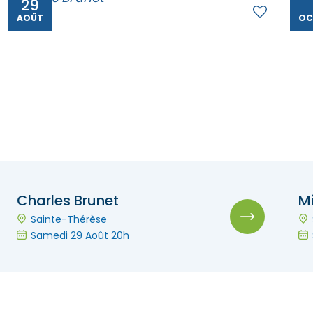
29
AOÛT
OC
Charles Brunet
Mi
Sainte-Thérèse
Samedi 29 Août 20h