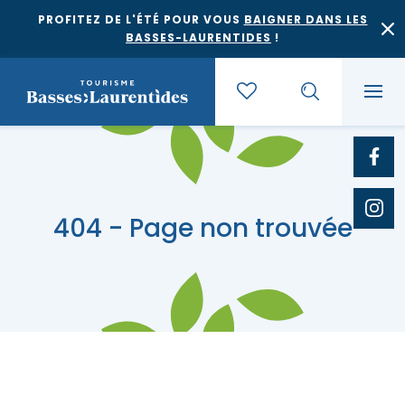
PROFITEZ DE L'ÉTÉ POUR VOUS
BAIGNER DANS LES
BASSES-LAURENTIDES
!
Quoi faire
404 - Page non trouvée
Où dormir
Agrotourisme et saveurs régionales
Où manger
Bases de plein air
Festivals et événements
Escapades
Érablières
Location de gîte
Culture et patrimoine