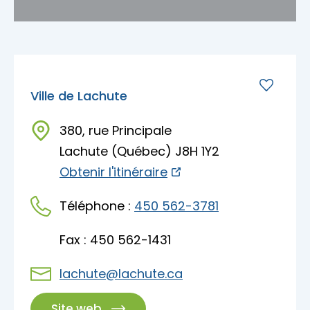
Escapades gourmandes
MRC d'Argenteuil
MRC de Deux-Montagnes
Escapades plein air
Ville de Lachute
MRC Thérèse-De Blainville
380, rue Principale
Escapades familiales
Lachute (Québec) J8H 1Y2
Obtenir l'itinéraire
Blogue
Escapades bien-être
Téléphone :
450 562-3781
Carte des attraits
Calendrier
Fax : 450 562-1431
Trouvez des escapades
Mariages
lachute@lachute.ca
Accès membre
Site web