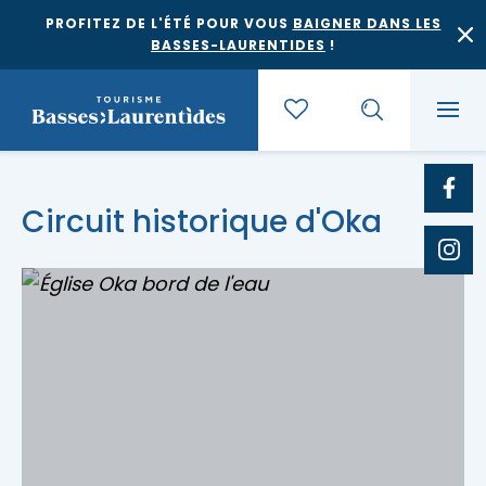
PROFITEZ DE L'ÉTÉ POUR VOUS
BAIGNER DANS LES
BASSES-LAURENTIDES
!
Quoi faire
Circuit historique d'Oka
Où dormir
Agrotourisme et saveurs régionales
Où manger
Bases de plein air
Festivals et événements
Escapades
Érablières
Location de gîte
Culture et patrimoine